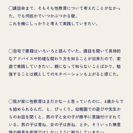
◯講話会まで、そもそも性教育について考えたことがなかっ
た。でも何処かでいつかぶつかる壁。
これを機にしっかりと考えて実践していきたい。
◯自宅で書籍はいろいろと読んでいた。講話を聞いて具体的
HOME
PROJECT
なアドバイスや的確な関わり方を知ることが出来たので、家
庭で実践していきたい。親になって知らないことばかり。勉
性教育の講演
ABOUT
強することは親としてのモチベーションも上がると感じた。
性教育カフェ
TOPICS
絵本による性教育
◯我が家に性教育はまだかなーと思っていたのに、4歳からで
DONATION
も始められるんだ、と、びっくり。幼稚園での遊びや先生か
らのお話を聞くと、男の子と女の子が勝手に意識付けされて
GOODS
いる。男の子は青ね、女の子は赤ね、とか。そういった無意
識の偏見を家庭ではしないように努力していきたい。