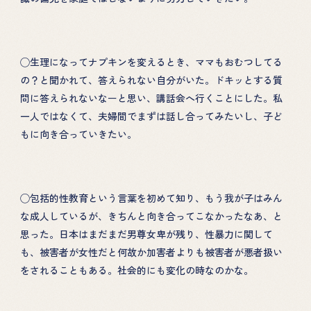
EHON
◯生理になってナプキンを変えるとき、ママもおむつしてる
の？と聞かれて、答えられない自分がいた。ドキッとする質
問に答えられないなーと思い、講話会へ行くことにした。私
一人ではなくて、夫婦間でまずは話し合ってみたいし、子ど
もに向き合っていきたい。
◯包括的性教育という言葉を初めて知り、もう我が子はみん
な成人しているが、きちんと向き合ってこなかったなあ、と
思った。日本はまだまだ男尊女卑が残り、性暴力に関して
も、被害者が女性だと何故か加害者よりも被害者が悪者扱い
をされることもある。社会的にも変化の時なのかな。