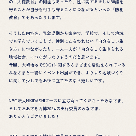
の「人権教育」の側面もあったり、性に関する正しい知識を
得ることが自分も相手も守ることにつながるといった「防犯
教育」でもあったりします。
そうした内容を、乳幼児期から家庭で、学校で、そして地域
でも学んでいくことで、性別にとらわれない「自分らしい生
HOME
PROJECT
き方」につながったり、一人一人が「自分らしく生きられる
地域社会」につながったりするのだと思います。
性教育の講演
ABOUT
今回、大崎地域でSDGsに関するさまざまな活動をされている
性教育カフェ
みなさまと一緒にイベント出展ができ、よりより地域づくり
TOPICS
に向けて少しでもお役に立てたのなら嬉しいです。
絵本による性教育
DONATION
NPO法人HIKIDASHIブースに立ち寄ってくださったみなさま、
そしておおさき万博2024の実行委員のみなさま、
GOODS
ありがとうございました！
EHON