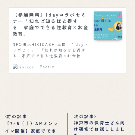
【参加無料】1dayコラボセミ
ナー「知れば知るほど得す
る 家庭でできる性教育×お金
教育」
NPO法人HIKIDASHI主催 １dayコ
ラボセミナー「知れば知るほど得す
る 家庭でできる性教育×お金教
育」 日時：2025年7月12日（土）
Peatix
10:00… powered by Peatix :
More than a ticket.
前の記事
次の記事
神戸市の保育士さん向
【7/5（土）AMオンラ
け研修でお話ししまし
イン開催】家庭ででき