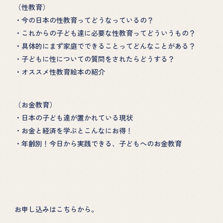
（性教育）
・今の日本の性教育ってどうなっているの？
HOME
PROJECT
・これからの子ども達に必要な性教育ってどういうもの？
性教育の講演
ABOUT
・具体的にまず家庭でできることってどんなことがある？
・子どもに性についての質問をされたらどうする？
性教育カフェ
TOPICS
・オススメ性教育絵本の紹介
絵本による性教育
DONATION
（お金教育）
・日本の子ども達が置かれている現状
GOODS
・お金と経済を学ぶとこんなにお得！
・年齢別！今日から実践できる、子どもへのお金教育
EHON
お申し込みはこちらから。