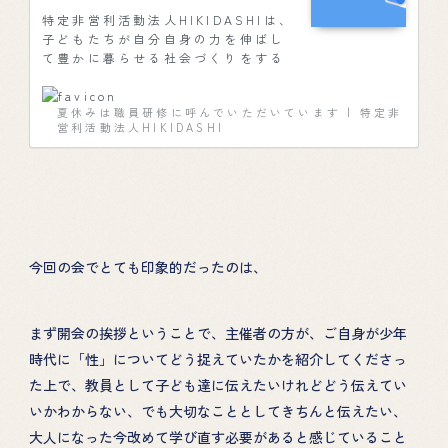
特定非営利活動法人HIKIDASHIは、
子どもたちが自分自身の力を伸ばし
て豊かに暮らせる社会づくりをする
ため、性教育を中心に、まちづく
り、コミュニケーション・異文化理
夏休みは職員研修に呼んでいただいています | 特定非
解、お金の教育など、これからの未
営利活動法人HIKIDASHI
来を担う子どもたちの「イキルチカ
ラヲヒキダス」教育をお届けしま
す。
今回の会でとても印象的だったのは、
まず開会の挨拶ということで、主催者の方が、ご自身が少年
時代に「性」についてどう捉えていたかを紹介してくださっ
た上で、教員として子ども達に伝えたいけれどどう伝えてい
いかわからない、でも大切なこととしてきちんと伝えたい、
大人になった今改めて学び直す必要があると感じていること