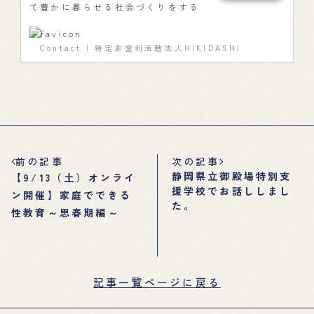
て豊かに暮らせる社会づくりをする
ため、性教育を中心に、まちづく
り、コミュニケーション・異文化理
解、お金の教育など、これからの未
Contact | 特定非営利活動法人HIKIDASHI
来を担う子どもたちの「イキルチカ
ラヲヒキダス」教育をお届けしま
す。
前の記事
次の記事
静岡県立御殿場特別支
【9/13（土）オンライ
援学校でお話ししまし
ン開催】家庭でできる
た。
性教育～思春期編～
記事一覧ページに戻る