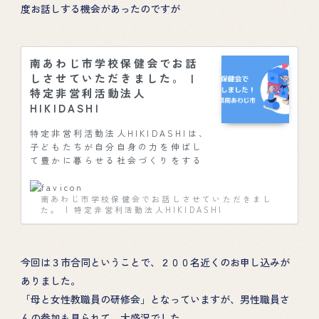
度お話しする機会があったのですが
南あわじ市学校保健会でお話
しさせていただきました。 |
特定非営利活動法人
HIKIDASHI
特定非営利活動法人HIKIDASHIは、
子どもたちが自分自身の力を伸ばし
て豊かに暮らせる社会づくりをする
ため、性教育を中心に、まちづく
り、コミュニケーション・異文化理
南あわじ市学校保健会でお話しさせていただきまし
解、お金の教育など、これからの未
た。 | 特定非営利活動法人HIKIDASHI
来を担う子どもたちの「イキルチカ
ラヲヒキダス」教育をお届けしま
す。
今回は３市合同ということで、２００名近くのお申し込みが
ありました。
「母と女性教職員の研修会」となっていますが、男性職員さ
んの参加も見られて、大盛況でした。