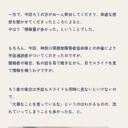
一方で、今回ろうの方がお一人参加してくださり、率直な感
想を聞かせてくださったところによると、
HOME
PROJECT
やはり「情報量が多かった」ということでした。
性教育の講演
ABOUT
もちろん、今回、神奈川県聴覚障害者協会様との共催により
性教育カフェ
手話通訳者がついてくださったのですが、
TOPICS
絵本による性教育
健聴者の場合、私の話を耳で聴きながら、目でスライドを見
て情報を補うわけですが、
DONATION
GOODS
ろう者の場合は手話もスライドも同時に見ないといけないの
で、
EHON
「大事なことを言っているな」というのはわかるものの、流
れていってしまうことも多かったな、と。