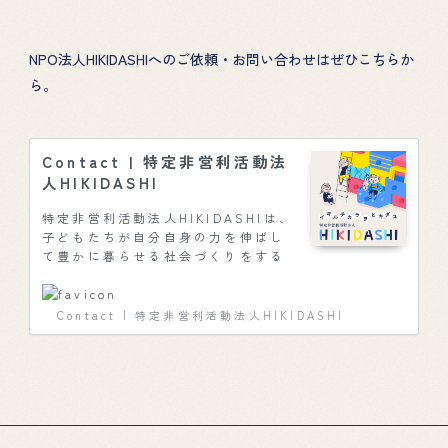
NPO法人HIKIDASHIへのご依頼・お問い合わせはぜひこちらか
ら。
Contact | 特定非営利活動法
人HIKIDASHI
特定非営利活動法人HIKIDASHIは、
子どもたちが自分自身の力を伸ばし
て豊かに暮らせる社会づくりをする
ため、性教育を中心に、まちづく
り、コミュニケーション・異文化理
解、お金の教育など、これからの未
Contact | 特定非営利活動法人HIKIDASHI
来を担う子どもたちの「イキルチカ
ラヲヒキダス」教育をお届けしま
す。