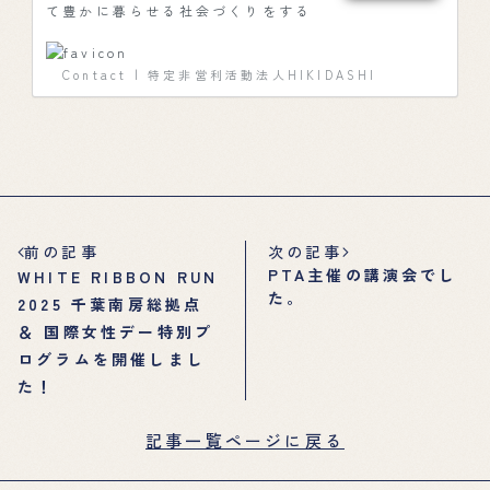
て豊かに暮らせる社会づくりをする
ため、性教育を中心に、まちづく
り、コミュニケーション・異文化理
解、お金の教育など、これからの未
Contact | 特定非営利活動法人HIKIDASHI
来を担う子どもたちの「イキルチカ
ラヲヒキダス」教育をお届けしま
す。
前の記事
次の記事
PTA主催の講演会でし
WHITE RIBBON RUN
た。
2025 千葉南房総拠点
＆ 国際女性デー特別プ
ログラムを開催しまし
た！
記事一覧ページに戻る