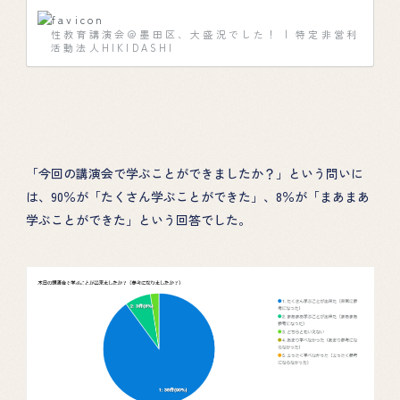
ため、性教育を中心に、まちづく
り、コミュニケーション・異文化理
性教育講演会＠墨田区、大盛況でした！ | 特定非営利
解、お金の教育など、これからの未
活動法人HIKIDASHI
来を担う子どもたちの「イキルチカ
ラヲヒキダス」教育をお届けしま
す。
「今回の講演会で学ぶことができましたか？」という問いに
は、90％が「たくさん学ぶことができた」、8％が「まあまあ
学ぶことができた」という回答でした。