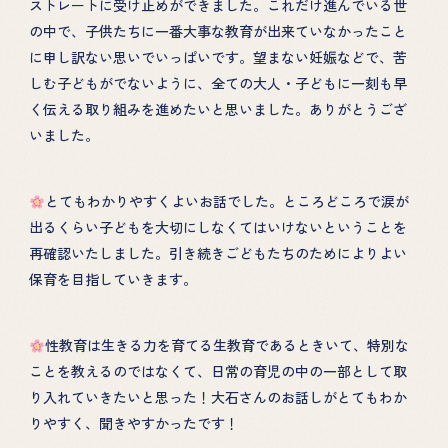
ストレートに受け止めができました。これだけ進んでいる世
の中で、子供たちに一番大事な教育が出来ていなかったこと
に申し訳ない思いでいっぱいです。望まない妊娠などで、苦
しむ子どもがでないように、全ての大人・子どもに一刻も早
く伝える取り組みを進めたいと思いました。ありがとうござ
いました。
とてもわかりやすくよいお話でした。ところどころで涙が
出るくらい子どもを大切にしなくてはいけないということを
再確認いたしました。引き続きごどもたちのためによりよい
保育を目指していきます。
性教育は生きる力を育てる生教育であるときいて、特別な
ことを教えるのではなくて、日常の育児の中の一部として取
り入れていきたいと思った！大石さんのお話しがとてもわか
HOME
PROJECT
りやすく、聞きやすかったです！
性教育の講演