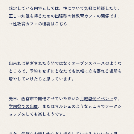
想定している内容としては、性について気軽に相談したり、
正しい知識を得るための出張型の性教育カフェの開催です。
→
性教育カフェの概要はこちら
HOME
PROJECT
性教育の講演
ABOUT
出来れば閉ざされた空間ではなくオープンスペースのような
性教育カフェ
TOPICS
ところで、予約もせずにどなたでも気軽に立ち寄れる場所を
絵本による性教育
増やしていけたらと思っています。
DONATION
先日、西宮市で開催させていただいた
月経啓発イベント
や、
GOODS
学園祭での出展
、またはマルシェのようなところでワークシ
ョップをしても楽しそうです。
EHON
また、気軽なお話し会なども増やしていけるといいなと思っ