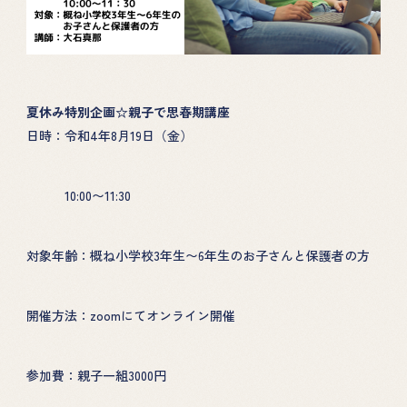
夏休み特別企画☆親子で思春期講座
日時：令和4年8月19日（金）
HOME
PROJECT
10:00〜11:30
性教育の講演
ABOUT
対象年齢：概ね小学校3年生〜6年生のお子さんと保護者の方
性教育カフェ
TOPICS
絵本による性教育
開催方法：zoomにてオンライン開催
DONATION
参加費：親子一組3000円
GOODS