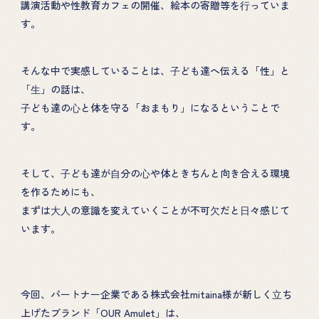
講演活動や性教育カフェの開催、絵本の寄贈等を⾏っていま
す。
そんな中で実感していることは、⼦ども達へ伝える「性」と
「⽣」の話は、
⼦ども達の⼼と体を守る「おまもり」になるということで
す。
そして、⼦ども達が⾃分の⼼や体ときちんと向き合える環境
を作るためにも、
まずは⼤⼈の意識を変えていくことが不可⽋だと⽇々感じて
います。
今回、パートナー企業である株式会社mitaina様が新しく⽴ち
上げたブランド「OUR Amulet」は、
HOME
PROJECT