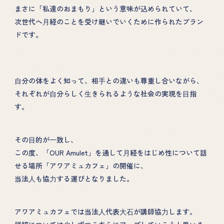
まさに「私達のおまもり」という意味が込められていて、
性教育の講演
次世代へ⽉経のことを受け継いでいくために作られたブラン
ABOUT
ドです。
性教育カフェ
TOPICS
絵本による性教育
DONATION
⾃分の体をよく知って、相⼿との違いも尊重し合いながら、
それぞれが⾃分らしく⽣きられるような社会の実現を⽬指
GOODS
す。
EHON
その⽬的が⼀致し、
この度、「OUR Amulet」を通して⽉経をはじめ性について話
せる場所「アワアミュカフェ」の開催に、
当法⼈も協⼒する運びとなりました。
アワアミュカフェでは当法⼈代表⼤⽯が講師協⼒します。