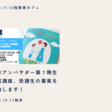
す！
3.11.12
性教育カフェ
本アンバサダー第７期生
成講座、受講生の募集を
始します！
3.10.17
絵本