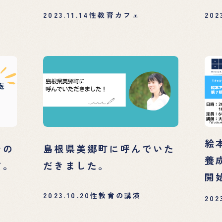
ま
2023.11.14
性教育カフェ
202
絵
での
島根県美郷町に呼んでいた
養
す。
だきました。
開
2023.10.20
性教育の講演
202