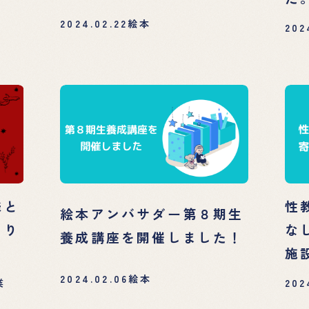
2024.02.22
絵本
202
様と
性
絵本アンバサダー第８期生
まり
な
養成講座を開催しました！
施
2024.02.06
絵本
業
202