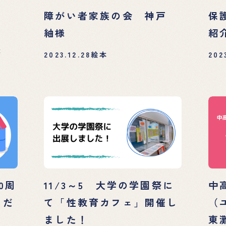
障がい者家族の会 神戸
保
紬様
紹
業
2023.12.28
絵本
202
0周
11/3～5 大学の学園祭に
中
ただ
て「性教育カフェ」開催し
（
ました！
東