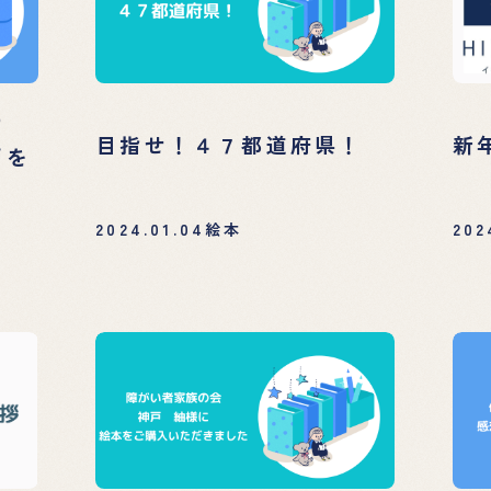
の
目指せ！４７都道府県！
新
師を
2024.01.04
絵本
202