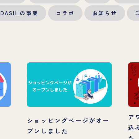
KIDASHIの事業
コラボ
お知らせ
ア
ショッピングページがオー
。
込
プンしました
た