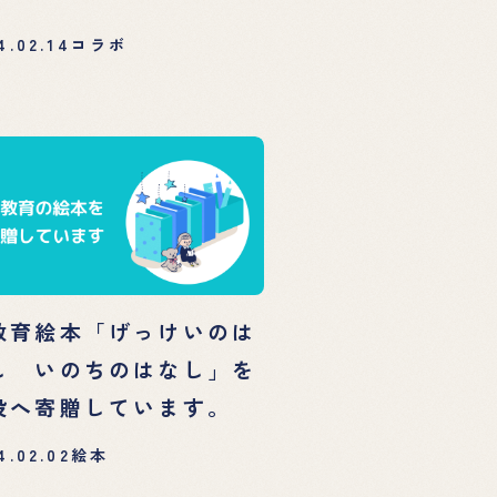
4.02.14
コラボ
教育絵本「げっけいのは
し いのちのはなし」を
設へ寄贈しています。
4.02.02
絵本