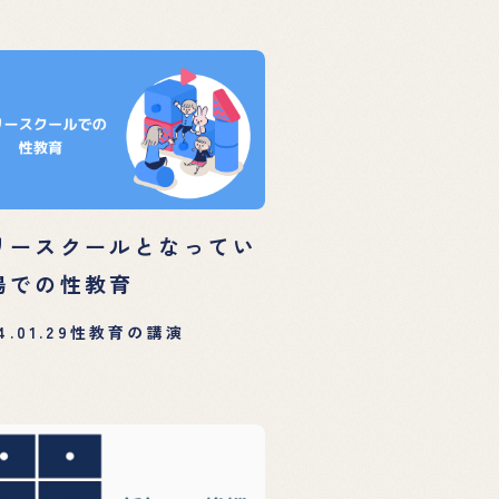
リースクールとなってい
場での性教育
4.01.29
性教育の講演